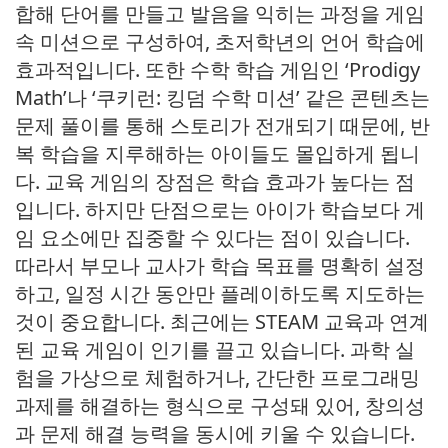
합해 단어를 만들고 발음을 익히는 과정을 게임
속 미션으로 구성하여, 초저학년의 언어 학습에
효과적입니다. 또한 수학 학습 게임인 ‘Prodigy
Math’나 ‘쿠키런: 킹덤 수학 미션’ 같은 콘텐츠는
문제 풀이를 통해 스토리가 전개되기 때문에, 반
복 학습을 지루해하는 아이들도 몰입하게 됩니
다. 교육 게임의 장점은 학습 효과가 높다는 점
입니다. 하지만 단점으로는 아이가 학습보다 게
임 요소에만 집중할 수 있다는 점이 있습니다.
따라서 부모나 교사가 학습 목표를 명확히 설정
하고, 일정 시간 동안만 플레이하도록 지도하는
것이 중요합니다. 최근에는 STEAM 교육과 연계
된 교육 게임이 인기를 끌고 있습니다. 과학 실
험을 가상으로 체험하거나, 간단한 프로그래밍
과제를 해결하는 형식으로 구성돼 있어, 창의성
과 문제 해결 능력을 동시에 키울 수 있습니다.