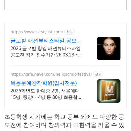
https://www.ck-stylist.com/
광고
글로벌 패션뷰티스타일 공모전
접수일자 3.23 ~ 8.9
2026 글로벌 청강 패션뷰티스타일
공모전 참가 접수기간 26.03.23 ~
26.08.09까지
https://cafe.naver.com/helloschoolfestival
광고
목동문예창작학원(입시전문)
2026학년도 한예종 2명, 서울예대
15명, 중앙대 4명 등 80명 최종합격!
실기, 특기자, 학생부 종합 등 모든 전
형 완벽대비! 서울본원/부산분원/대
초등학생 시기에는 학교 공부 외에도 다양한 공
전분원
모전에 참여하며 창의력과 표현력을 키울 수 있