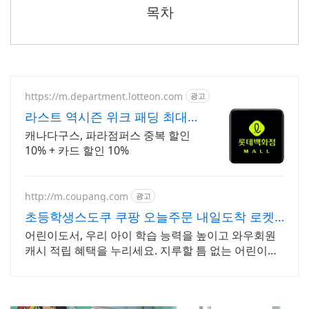
목차
https://m.department.lotteon.com
광고
라스트 역시즌 위크 패딩 최대
74% 할인
캐나다구스, 파라점퍼스 중복 할인
10% + 카드 할인 10%
http://m.coupang.com
광고
초등학생스도쿠 쿠팡 오늘주문 내일도착 로켓
배송
어린이도서, 우리 아이 학습 능력을 높이고 와우회원
캐시 적립 혜택을 누리세요. 지루할 틈 없는 어린이도
서, 아이 상상력을 자극해 즐거운 독서 시간을 선물하
세요.