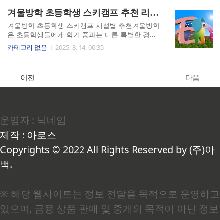
운영됩니다. 반면, 에버랜드는 광대한 야외 공간과
레저 시설로, 부모와 아이 모두가 만족하는 겨울 나
겨울방학 초등학생 스키캠프 추천 리스트
사계절 테마 존, 대규모 동물원과 사파리, 그리고
들이 장소입니다. 시설별 추천을 위해 고려해야 할
스릴 넘치는 어트..
첫 번째 요소는 슬로프의 크기와 난이도입니다. 초
겨울방학 초등학생 스키캠프 시설별 추천겨울방학
등학생의 연령과 체격, 그리고 썰매 경험 여부에 따
은 초등학생들에게 학기 중과는 다른 특별한 경험
라 초급, 중급, 고급 슬로프가 구분되어 있는 곳을
을 제공할 수 있는 절호의 기회입니다. 특히 스키캠
카테고리 없음
2025. 8. 14. 00:35
선택하는 것이 좋습니다. 서울과 수도권 인근의 대
프는 체력과 기술을 동시에 기를 수 있는 인기 프로
표적인 초등학생 맞춤형 썰매장으로는 잠실 종합
그램으로, 부모와 아이 모두에게 만족도가 높습니
운동장 눈썰매장, 서울랜드 눈썰매장, 일산 호수공
다. 캠프를 선택할 때는 우선 시설을 꼼꼼히 살펴보
이전
다음
원 눈썰매장, 하남 스타필드 윈터 파크 등이 있습니
는 것이 중요합니다. 스키 슬로프의 길이와 난이도,
다. 잠실 종합운동장은 도심 속에..
초보자를 위한 강습 코스 유무, 리프트 시설, 휴게
공간, 숙박 시설 등이 종합적으로 잘 갖추어져 있는
지 확인해야 합니다. 특히 초등학생 대상 캠프라면
운영자 : 닉네임
안전 장비의 상태와 응급 대처 시스템, 그리고 전문
강사진의 경력 여부가 필수 요소입니다. 국내에서
제작 : 아로스
잘 알려진 시설형 스키캠프장으로는 강원도의 용
평 리조트, 평창 휘닉스파크, 홍천 비발디파크, 무
Copyrights © 2022 All Rights Reserved by (주)아
주 덕유산리조트 등이 있습..
백.
※ 해당 웹사이트는 정보 전달을 목적으로 운영하고
있으며, 금융 상품 판매 및 중개의 목적이 아닌 정보