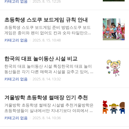
카테고리 없음
2025. 8. 15. 12:26
상이 학습에 효과적입니다.기초 단계에서는 색종
하는 것에서 시작됩니다. 종이접기는 평면 종이를
이의 크기, 두께, 색상을 다양하게 경험하도록 하는
다양한 각도와 대칭으로 접어 새로운 입체나 모양
것이 좋습니다. 색과 모양이 변함에 따라 아이들이
을 만드는 활동이기 때문에, 도형의 성질, 대칭, 각
초등학생 스도쿠 보드게임 규칙 안내
공간 감각과 색채 감각을 동시에 기를 수 있습니다.
도, 비율, 분할과 같은 기초 수학 개념이 자연스럽
예를 들어, 기본 학습용 ..
게 포함됩니다. 특히 초등학생이 처음 종이접기를
초등학생 스도쿠 보드게임 준비 방법스도쿠 보드
시작할 때는 난이도를 조절해 주는 것이 중요합니
게임은 종이와 펜이 없어도 칸과 숫자 타일만으로
다. 접는 단계가 너무 많으면 집중력이 흐트러질 수
즐길 수 있는 두뇌 놀이입니다. 초등학생이 즐기기
카테고리 없음
2025. 8. 15. 10:48
있으므로, 5~10단계 내외의 간단한 모형(배, 모자,
위해서는 난이도가 적절하고 규칙이 단순하게 정
비행기 등)부터 시작하는 것이 좋습니다.유튜브를
리된 버전을 선택하는 것이 좋습니다. 스도쿠 보드
활용하면 시각적으로 과정을 확인하면서 따라할
게임 세트에는 보통 9×9 격자판, 1부터 9까지의 숫
한국의 대표 놀이동산 시설 비교
수 있기 때문에 이해도가 높아집니다. 화면에 보이
자 타일 또는 카드, 퍼즐 문제지가 포함되어 있습니
는 손동작과 종이의 변화를 직접..
다. 준비 과정은 간단하지만, 아이들이 처음 접할
한국의 대표 놀이동산 시설 특징한국의 대표 놀이
경우엔 기본적인 게임 목표와 구성 요소를 먼저 설
동산들은 각기 다른 매력과 시설을 갖추고 있어, 방
명해주는 것이 필요합니다. 초등학생이 즐기는 스
문 목적과 취향에 따라 선택의 폭이 넓습니다. 가장
카테고리 없음
2025. 8. 14. 13:32
도쿠는 처음에는 4×4나 6×6 크기의 미니 스도쿠부
대표적인 놀이동산으로는 롯데월드, 에버랜드, 서
터 시작하는 것이 좋습니다. 이렇게 하면 규칙을 빠
울랜드, 경주월드, 대구 이월드 등을 꼽을 수 있습
르게 익히고 자신감을 쌓을 수 있습니다. 4×4 스도
니다. 이들 놀이동산은 위치, 규모, 테마, 접근성,
겨울방학 초등학생 썰매장 인기 추천
쿠는 숫자 1~4만 사용하며, 각 가로줄, 세로줄, 작
운영 시즌, 그리고 놀이기구 종류에 따라 차별화된
은 사각형(2×2)에..
특징을 지니고 있습니다. 롯데월드는 도심 속 대형
겨울방학 초등학생 썰매장 시설별 추천겨울방학은
테마파크로, 실내와 실외 공간이 모두 운영되어 날
초등학생들이 실내에서만 지내기보다 야외에서 눈
씨에 구애받지 않고 방문할 수 있는 장점이 있습니
을 만지고 겨울의 즐거움을 직접 느낄 수 있는 절호
카테고리 없음
2025. 8. 14. 10:36
다. 특히 실내 공간인 ‘어드벤처’는 세계 최대 규모
의 시기입니다. 그중 썰매장은 비교적 안전하면서
를 자랑하며, 계절별 축제와 퍼레이드가 다양하게
도 스릴 있는 놀이를 즐길 수 있는 대표적인 겨울